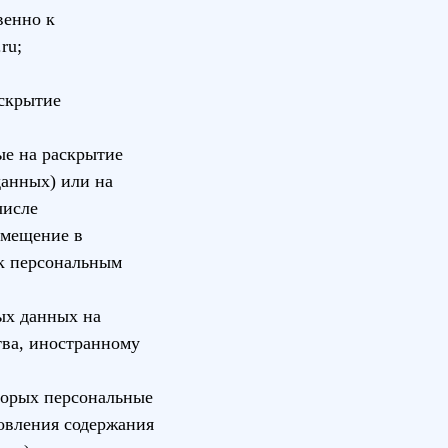
венно к
.ru
;
аскрытие
ые на раскрытие
данных) или на
числе
змещение в
к персональным
ых данных на
тва, иностранному
торых персональные
овления содержания