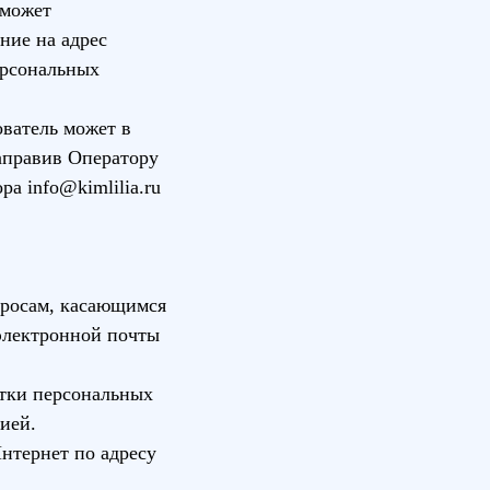
 может
ние на адрес
ерсональных
ователь может в
направив Оператору
а info@kimlilia.ru
просам, касающимся
электронной почты
отки персональных
ией.
Интернет по адресу