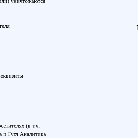
или) уничтожаются
теля
реквизиты
етителях (в т.ч.
а и Гугл Аналитика