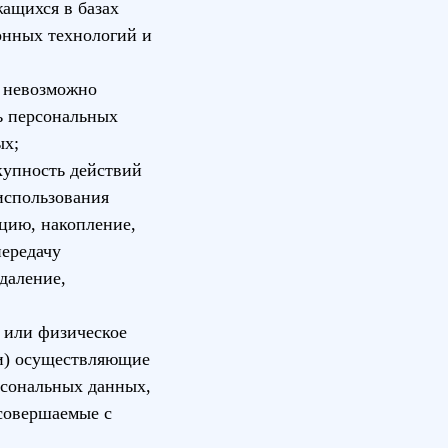
ащихся в базах
онных технологий и
х невозможно
ь персональных
ых;
купность действий
использования
ацию, накопление,
передачу
даление,
 или физическое
ли) осуществляющие
рсональных данных,
 совершаемые с