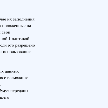
учае их заполнения
асположенные на
я свои
нной Политикой.
если это разрешено
 и использование
ных данных
 все возможные
.
будут переданы
ющего