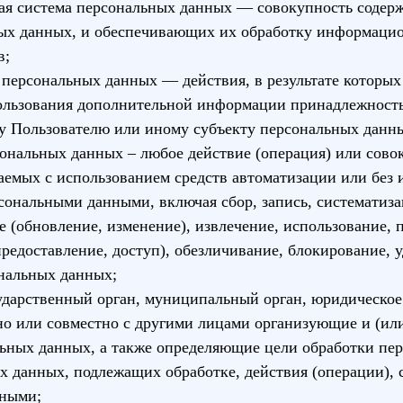
ая система персональных данных — совокупность содерж
ых данных, и обеспечивающих их обработку информаци
в;
 персональных данных — действия, в результате которы
пользования дополнительной информации принадлежност
у Пользователю или иному субъекту персональных данн
сональных данных – любое действие (операция) или сово
аемых с использованием средств автоматизации или без 
рсональными данными, включая сбор, запись, систематиз
е (обновление, изменение), извлечение, использование, 
предоставление, доступ), обезличивание, блокирование, у
нальных данных;
сударственный орган, муниципальный орган, юридическое
но или совместно с другими лицами организующие и (и
льных данных, а также определяющие цели обработки пе
х данных, подлежащих обработке, действия (операции),
нными;