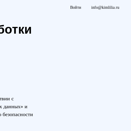
Войти
info@kimlilia.ru
ботки
твии с
х данных» и
ю безопасности
.